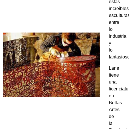
estas
increíbles
esculturas
entre
lo
industrial
y
lo
fantasioso
Lane
tiene
una
licenciatu
en
Bellas
Artes
de
la