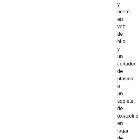
y
acero
en
vez
de
hilo
y
un
cortador
de
plasma
o
un
soplete
de
oxiacetil
en
lugar
de