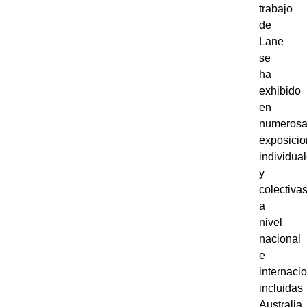
trabajo
de
Lane
se
ha
exhibido
en
numeros
exposici
individua
y
colectivas
a
nivel
nacional
e
internacio
incluidas
Australia,