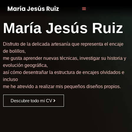
Erasmus Europeo
Encajeras En La Pintura
Artistas Contemporáneos
María Jesús Ruiz
Disfruto de la delicada artesanía que representa el encaje
de bolillos,
me gusta aprender nuevas técnicas, investigar su historia y
evolución geográfica,
así cómo desentrañar la estructura de encajes olvidados e
incluso
me he atrevido a realizar mis pequeños diseños propios.
Descubre todo mi CV