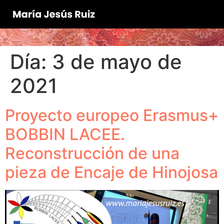
Día:
3 de mayo de
2021
Proyecto europeo Erasmus+
BOBBIN LACEE.
Reconstrucción de una
pieza de Encaje de Hinojosa