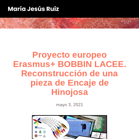
Proyecto europeo
Erasmus+ BOBBIN LACEE.
Reconstrucción de una
pieza de Encaje de
Hinojosa
mayo 3, 2021