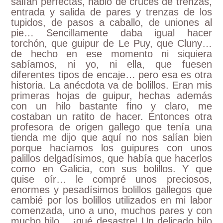
salían perfectas, hablo de cruces de trenzas,
entrada y salida de pares y trenzas de los
tupidos, de pasos a caballo, de uniones al
pie… Sencillamente daba igual hacer
torchón, que guipur de Le Puy, que Cluny…
de hecho en ese momento ni siquiera
sabíamos, ni yo, ni ella, que fuesen
diferentes tipos de encaje… pero esa es otra
historia. La anécdota va de bolillos. Eran mis
primeras hojas de guipur, hechas además
con un hilo bastante fino y claro, me
costaban un ratito de hacer. Entonces otra
profesora de origen gallego que tenía una
tienda me dijo que aquí no nos salían bien
porque hacíamos los guipures con unos
palillos delgadísimos, que había que hacerlos
como en Galicia, con sus bolillos. Y que
quise oír… le compré unos preciosos,
enormes y pesadísimos bolillos gallegos que
cambié por los bolillos utilizados en mi labor
comenzada, uno a uno, muchos pares y con
mucho hilo… ¡qué desastre! Un delicado hilo